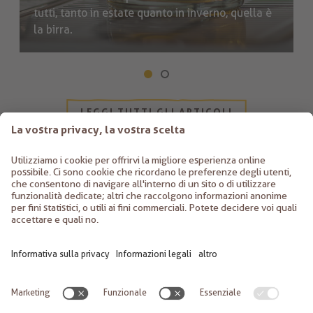
tutti, tanto in estate quanto in inverno, quella è
la birra.
LEGGI TUTTI GLI ARTICOLI
K. KIEM S.R.L.
Via S. Margherita 12
39011
Lana
Italia
+39 0473 56 13 54
info@birreKIEM.com