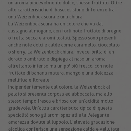
un aroma piacevolmente dolce, spesso fruttato. Oltre
alle caratteristiche di base, esistono differenze tra
una Weizenbock scura e una chiara.
La Weizenbock scura ha un colore che va dal
castagno al mogano, con forti note fruttate di prugne
o frutta secca e aromi tostati. Spesso sono presenti
anche note dolci e calde come caramello, cioccolato
o sherry. La Weizenbock chiara, invece, brilla di un
dorato o ambrato e dispiega al naso un aroma
altrettanto intenso ma un po' più fresco, con note
fruttate di banana matura, mango e una dolcezza
melliflua e floreale.
Indipendentemente dal colore, la Weizenbock al
palato si presenta corposa ed abboccata, ma allo
stesso tempo fresca e briosa con un’acidità molto
gradevole. Un’altra caratteristica tipica di questa
specialità sono gli aromi speziati e la l'elegante
amarezza dovute al luppolo. L’elevata gradazione
alcolica conferisce una sensazione calda e vellutata