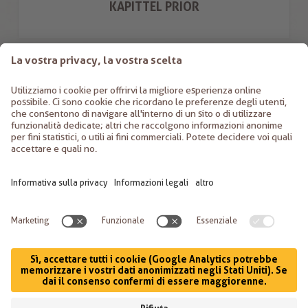
KAPITTEL PRIOR
K. KIEM S.R.L.
Via S. Margherita 12
39011
Lana
Italia
+39 0473 56 13 54
info@birreKIEM.com
©
2026
K. Kiem S.r.l.