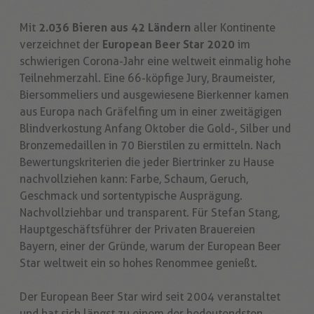
Mit
2.036 Bieren aus 42 Ländern
aller Kontinente
verzeichnet der
European Beer Star 2020
im
schwierigen Corona-Jahr eine weltweit einmalig hohe
Teilnehmerzahl. Eine 66-köpfige Jury, Braumeister,
Biersommeliers und ausgewiesene Bierkenner kamen
aus Europa nach Gräfelfing um in einer zweitägigen
Blindverkostung Anfang Oktober die Gold-, Silber und
Bronzemedaillen in 70 Bierstilen zu ermitteln. Nach
Bewertungskriterien die jeder Biertrinker zu Hause
nachvollziehen kann: Farbe, Schaum, Geruch,
Geschmack und sortentypische Ausprägung.
Nachvollziehbar und transparent. Für Stefan Stang,
Hauptgeschäftsführer der Privaten Brauereien
Bayern, einer der Gründe, warum der European Beer
Star weltweit ein so hohes Renommee genießt.
Der European Beer Star wird seit 2004 veranstaltet
und hat sich längst zu einem der bedeutendsten