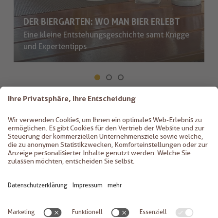
DER BIERGARTEN: WO MAN BIER ERLEBT
Eine kleine Entstehungsgeschichte samt Knigge
und Expertentipps
ALLE ARTIKEL LESEN
K. KIEM GMBH
St. Margarethenstr. 12
39011
Lana
Italien
+39 0473 56 13 54