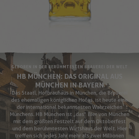
GEBOREN IN DER BERÜHMTESTEN BRAUEREI DER WELT
HB MÜNCHEN: DAS ORIGINAL AUS
MÜNCHEN IN BAYERN
Das Staatl. Hofbräuhaus in München, die Brauerei
des ehemaligen königlichen Hofes, ist heute eine
der international bekanntesten Wahrzeichen
Münchens. HB München ist „das“ Bier von München
mit dem größten Festzelt auf dem Oktoberfest
und dem berühmtesten Wirtshaus der Welt. Hier
treffen sich jedes Jahr mehr als zwei Millionen