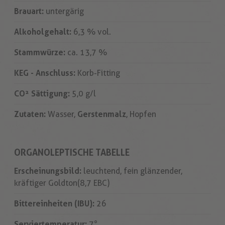
Brauart:
untergärig
Alkoholgehalt:
6,3 % vol.
Stammwürze:
ca. 13,7 %
KEG - Anschluss:
Korb-Fitting
CO² Sättigung:
5,0 g/l
Zutaten:
Wasser,
Gerstenmalz
, Hopfen
ORGANOLEPTISCHE TABELLE
Erscheinungsbild:
leuchtend, fein glänzender,
kräftiger Goldton (8,7 EBC)
Bittereinheiten (IBU):
26
Serviertemperatur:
7°