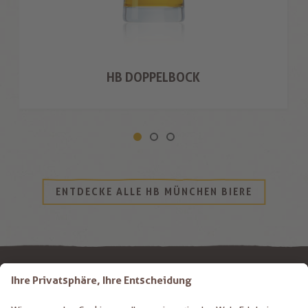
HB DOPPELBOCK
ENTDECKE ALLE HB MÜNCHEN BIERE
K. KIEM GMBH