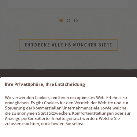
ENTDECKE ALLE HB MÜNCHEN BIERE
K. KIEM GMBH
St. Margarethenstr. 12
39011
Lana
Italien
+39 0473 56 13 54
info@birreKIEM.com