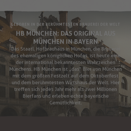
GEBOREN IN DER BERÜHMTESTEN BRAUEREI DER WELT
HB MÜNCHEN: DAS ORIGINAL AUS
MÜNCHEN IN BAYERN
Das Staatl. Hofbräuhaus in München, die Brauerei
des ehemaligen königlichen Hofes, ist heute eine
der international bekanntesten Wahrzeichen
Münchens. HB München ist „das“ Bier von München
mit dem größten Festzelt auf dem Oktoberfest
und dem berühmtesten Wirtshaus der Welt. Hier
treffen sich jedes Jahr mehr als zwei Millionen
Bierfans und erleben echte bayerische
Gemütlichkeit.