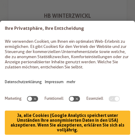
HB WINTERZWICKL
K. KIEM GMBH
St. Margarethenstr. 12
39011
Lana
Italien
+39 0473 56 13 54
info@birreKIEM.com