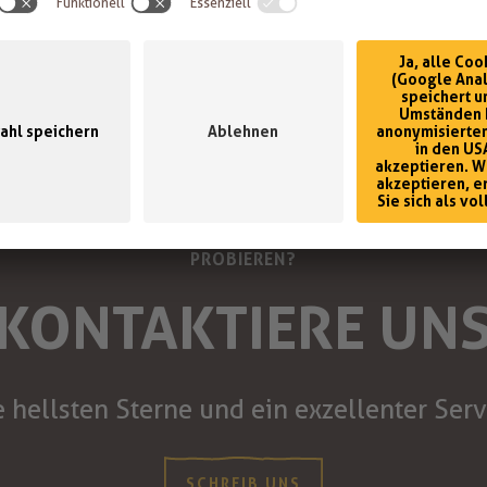
MÖCHTEST DU DIE SECHS KÖNIGINNEN DES GESCHMACK
PROBIEREN?
KONTAKTIERE UN
e hellsten Sterne und ein exzellenter Serv
SCHREIB UNS