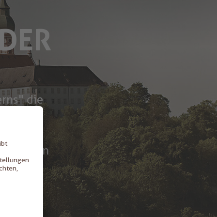
 DER
rns" die
ert. Die
 für die
utradition
re werden
gefüllt.