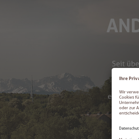
AND
Seit üb
klöster
Kloster
erfolgrei
und raff
ausschl