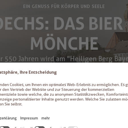
EIN GENUSS FÜR KÖRPER UND SEELE
ECHS: DAS BIER
MÖNCHE
er 550 Jahren wird am "Heiligen Berg Baye
liche Braukunst gepflegt und stets verfein
biere der Andechser Mönche stehen heute
che Verbindung von benediktinischer Bra
inierter Brautechnik. Alle Andechser Bie
ießlich im Kloster Andechs gebraut und ab