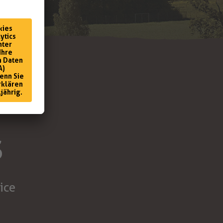
S
S
ice