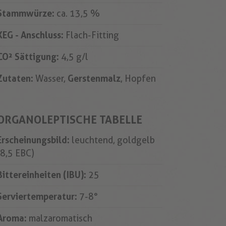
Stammwürze:
ca. 13,5 %
KEG - Anschluss:
Flach-Fitting
CO² Sättigung:
4,5 g/l
Zutaten:
Wasser,
Gerstenmalz
, Hopfen
ORGANOLEPTISCHE TABELLE
Erscheinungsbild:
leuchtend, goldgelb
(8,5 EBC)
Bittereinheiten (IBU):
25
Serviertemperatur:
7-8°
Aroma:
malzaromatisch