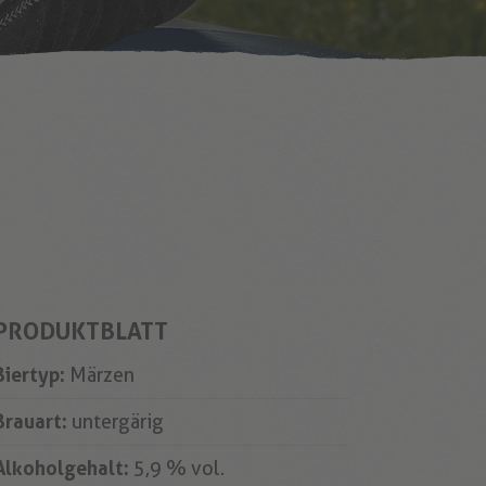
PRODUKTBLATT
Biertyp:
Märzen
Brauart:
untergärig
Alkoholgehalt:
5,9 % vol.