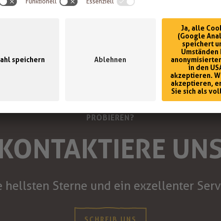
MÖCHTEST DU DIE SECHS KÖNIGINNEN DES GESCHMACK
PROBIEREN?
KONTAKTIERE UN
e hellsten Sterne und ein exzellenter Serv
SCHREIB UNS