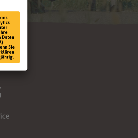
S
S
ice