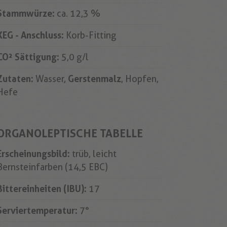
Stammwürze:
ca. 12,3 %
KEG - Anschluss:
Korb-Fitting
CO² Sättigung:
5,0 g/l
Zutaten:
Wasser,
Gerstenmalz
, Hopfen,
Hefe
ORGANOLEPTISCHE TABELLE
Erscheinungsbild:
trüb, leicht
Bernsteinfarben (14,5 EBC)
Bittereinheiten (IBU):
17
Serviertemperatur:
7°