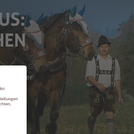
US:
HEN
N
raumeister
yrischen
brauen,
dernste