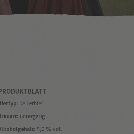
PRODUKTBLATT
Biertyp:
Kellerbier
Brauart:
untergärig
Alkoholgehalt:
5,0 % vol.