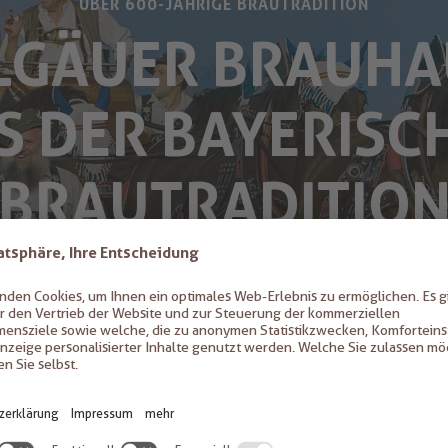
ÜBER 600-JÄHRIGE BRAUTRADITION
LGÄUER BRAUHA
S DER BAYERISC
BRAUTRADITIO
 perfektionieren die leidenschaftlichen B
gäuer Brauhauses die althergebrachten ba
e. Um nachhaltig und umweltschonend zu 
 nur hochwertige lokale Zutaten und mo
Technik verwendet.