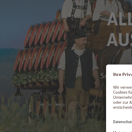
AL
AU
Seit 1394
des All
Rezept
werden