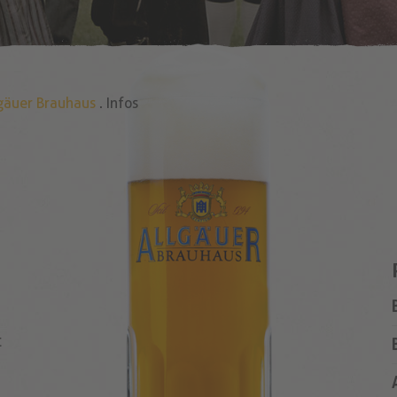
gäuer Brauhaus
.
Infos
t